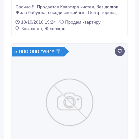
Срочно !!! Продается Квартира чистая, без долгов.
Жила бабушка, соседи спокойные. Центр города,
напротив Дома Быта. Двор тихий. Расположение
10/10/2016 19:24
Продам квартиру
очень удобное, рядом школы (русская и казахская),
Казахстан, Жезказган
автобусная остановка. пластиковые окна, комнаты
изолированы, новая сантехника Специальное
предложение !!!! Цена без торга только за наличные
!!! Квартира без ремонта !!! С ремонтом такие
5 000 000 тенге 〒
квартиры стоят 28000 - 30000 !!! Я отдаю за 25!!!
Ждать никого не буду, кто вперед, того и квартира !
Документы все на руках.