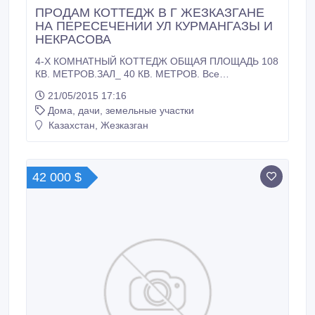
ПРОДАМ КОТТЕДЖ В Г ЖЕЗКАЗГАНЕ
НА ПЕРЕСЕЧЕНИИ УЛ КУРМАНГАЗЫ И
НЕКРАСОВА
4-Х КОМНАТНЫЙ КОТТЕДЖ ОБЩАЯ ПЛОЩАДЬ 108
КВ. МЕТРОВ.ЗАЛ_ 40 КВ. МЕТРОВ. Все
централизовано.зимой очень тепло.Имеется летняя
21/05/2015 17:16
кухня с большим погребом, баня, сарай с полом,
Дома, дачи, земельные участки
электропечь.Большой участок земли под огород с
домом около 10 соток земли.посажен огород. Торг
Казахстан, Жезказган
уместен или обменяю на квартиру в г Астане.
42 000 $