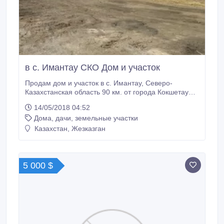
в с. Имантау СКО Дом и участок
Продам дом и участок в с. Имантау, Северо-
Казахстанская область 90 км. от города Кокшетау
Дом бревенчатый, 12.7 х 8, 5 м. 107, 95 кв. м.
14/05/2018 04:52
Расположен на расстоянии 500 м. от озера
Дома, дачи, земельные участки
Имантау, рядом с домом сосновый бор –
заповедник. 4 комнаты, ванная, туалет в доме и на
Казахстан, Жезказган
улице, котельная, кухня. В дом заведен водопровод
от магистрали центрального водоснабжения.
5 000 $