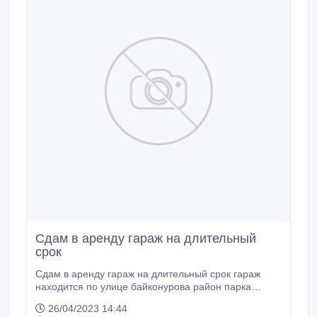
Сдам в аренду гараж на длительный
срок
Сдам в аренду гараж на длительный срок гараж
находится по улице байконурова район парка
Наурыз около музыкального колледжа гараж 52 м²
26/04/2023 14:44
на две машины имеется свет смотровая яма оплата