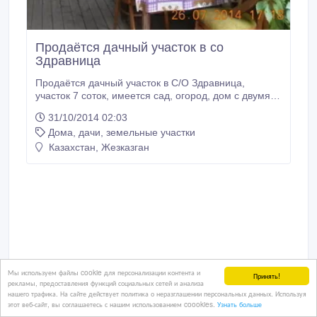
Продаётся дачный участок в со
Здравница
Продаётся дачный участок в С/О Здравница,
участок 7 соток, имеется сад, огород, дом с двумя
спальнями + кухня, большой навес для машин,
31/10/2014 02:03
баня с комнатой отдыха, большая ёмкость для
Дома, дачи, земельные участки
воды, 2 душа. С водой проблем нет..
Казахстан, Жезказган
Мы используем файлы cookie для персонализации контента и
Принять!
рекламы, предоставления функций социальных сетей и анализа
нашего трафика. На сайте действует политика о неразглашении персональных данных. Используя
этот веб-сайт, вы соглашаетесь с нашим использованием coookies.
Узнать больше
16 000 $