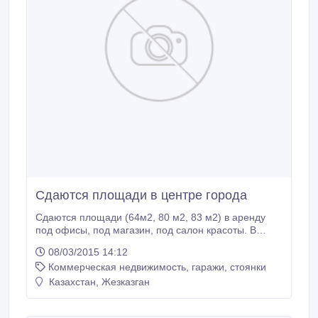
Сдаются площади в центре города
Cдаются площади (64м2, 80 м2, 83 м2) в аренду
под офисы, под магазин, под салон красоты. В
самом центре города, евроремонт, входная группа,
08/03/2015 14:12
телефон, интернет, пожарная и охранная
Коммерческая недвижимость, гаражи, стоянки
сигнализации, видеонаблюдение, парковка. От 2500
м2. 8 705 30 00 678.
Казахстан, Жезказган