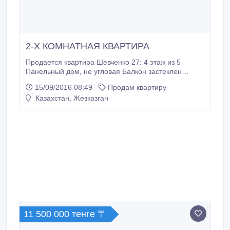
2-Х КОМНАТНАЯ КВАРТИРА
Продается квартира Шевченко 27: 4 этаж из 5
Панельный дом, не угловая Балкон застеклен
Туалет с ванной разумеется раздельные Двойная
15/09/2016 08:49
Продам квартиру
дверь (2-ая железная), домофон в подъезде ТВ и
Казахстан, Жезказган
Телефон Долгов нет, соседи адекватные Квартира
меблированная (есть все, кроме кухни) Чистый
подъезд, с водой проблем нет.
11 500 000 тенге 〒