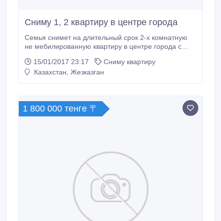
Сниму 1, 2 квартиру в центре города
Семья снимет на длительный срок 2-х комнатную
не мебилированную квартиру в центре города с
последующим выкупом 1, 5 этажи не предлагать, с
15/01/2017 23:17
Сниму квартиру
первоночальным взносом 1000000 тенге, через
Казахстан, Жезказган
нотариуса( чистоту и своевременную оплату
гарантируем).
1 800 000 тенге 〒