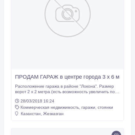
ПРОДАМ ГАРАЖ в центре города 3 х 6 м
Расположение гаража в районе "Локона". Размер
ворот 2 х 2 метра (есть возможность увеличить по
ширине и высоте ). Большой погреб. Перекрытия
28/03/2018 16:24
бетонные. Есть готовые стеллажи, ниша. Высокий
Коммерческая недвижимость, гаражи, стоянки
потолок (в дальней от ворот стороне более 3
метров). Торг уместен!.
Казахстан, Жезказган