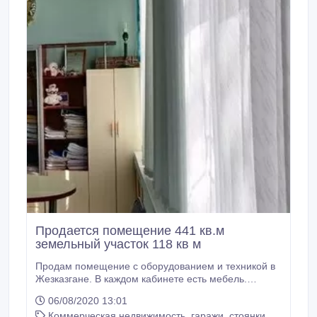
Продается помещение 441 кв.м
земельный участок 118 кв м
Продам помещение с оборудованием и техникой в
Жезказгане. В каждом кабинете есть мебель.
Удобно под любой бизнес. Идеальное помещение
06/08/2020 13:01
для медицинского центра. Имеется: - регистратура -
Коммерческая недвижимость, гаражи, стоянки