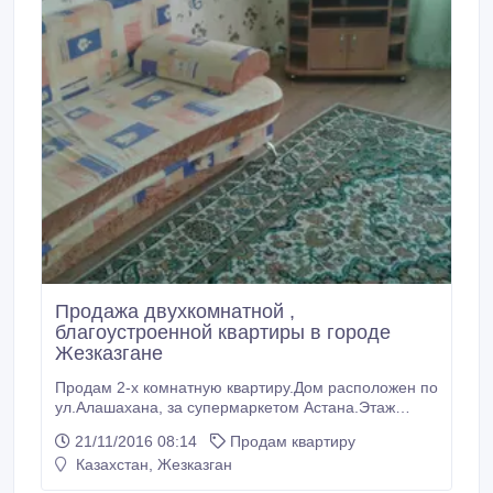
Продажа двухкомнатной ,
благоустроенной квартиры в городе
Жезказгане
Продам 2-х комнатную квартиру.Дом расположен по
ул.Алашахана, за супермаркетом Астана.Этаж
3/5.Комнаты раздельные. Евроремонт, мебель,
21/11/2016 08:14
Продам квартиру
бытовая техника..
Казахстан, Жезказган