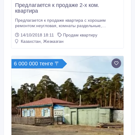
Предлагается к продаже 2-x ком.
квартира
Предлагается к продаже квартира с хорошим
ремонтом:неугловая, комнаты раздельные,
пластиковые окна, санузел раздельный. Рядом
14/10/2018 18:11
Продам квартиру
охраняемая стоянка, школы, парк. Общественный
Казахстан, Жезказган
транспорт в шаговой доступности. Тихий двор с
детской площадкой..
6 000 000 тенге 〒