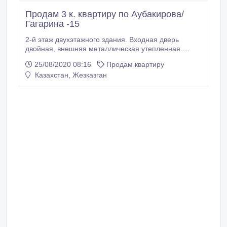
Продам 3 к. квартиру по Аубакирова/
Гагарина -15
2-й этаж двухэтажного здания. Входная дверь
двойная, внешняя металлическая утепленная.
Стены толстые шлакоблочные, комнаты
25/08/2020 08:16
Продам квартиру
просторные. Проводной Интернет от Билайн. Полы
Казахстан, Жезказган
деревянные, в кухне и коридоре покрыты
линолеумом. Все электрические кабели утоплены. В
санузлах кафель. Подцепка сантехники
полипропиленовая.