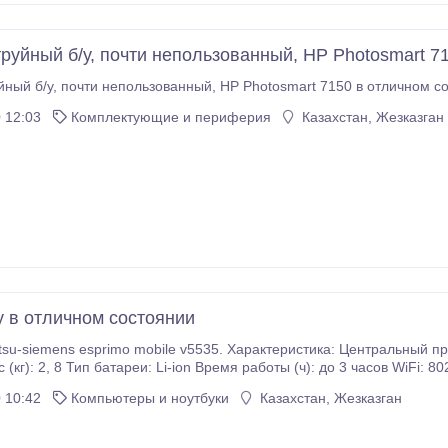
труйный б/у, почти непользованный, HP Photosmart 7
принтер струйный б/у, почти непользованный, HP Photosmart 7150 в от
 12:03
Комплектующие и периферия
Казахстан, Жезказган
у в отличном состоянии
obile v5535. Характеристика: Центральный процессор: Intel Celeron M 540 Размеры (мм): 364
, 8 Тип батареи: Li-ion Время работы (ч): до 3 часов WiFi: 802.11b/g Объем оперативной памяти: 512 МБ
теля: 80 ГБ Тактовая частота: 1.
 10:42
Компьютеры и ноутбуки
Казахстан, Жезказган