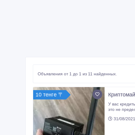
Объявления от 1 до 1 из 11 найденных.
10 тенге 〒
Криптомай
У вас кредиты, не хватает денег даже на еду? Получите криптомайнер бесплатно! Это реально. Заработок в ме
это не предел. 1 челове
31/08/2021