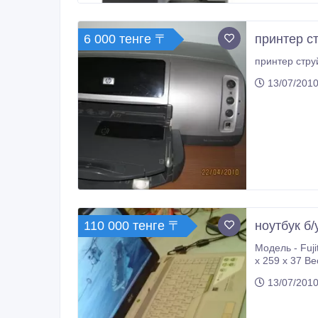
6 000 тенге 〒
принтер с
13/07/2010
110 000 тенге 〒
ноутбук б/
Модель - Fujitsu-siemens esprimo m
x 259 x 37 Вес (кг): 2
Объем накопи
13/07/2010