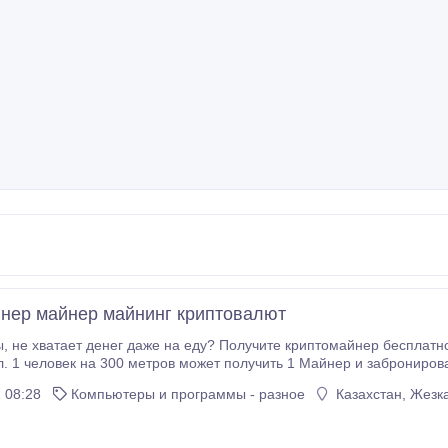
нер майнер майнинг криптовалют
сяц до 4000$ и
к на 300 метров может получить 1 Майнер и забронировать своё место, чтобы больше ни кто не мог
занять это место для майнинга. Зарегистрируйся сейчас - https://BestNetworkhub
 08:28
Компьютеры и программы - разное
Казахстан, Жезк