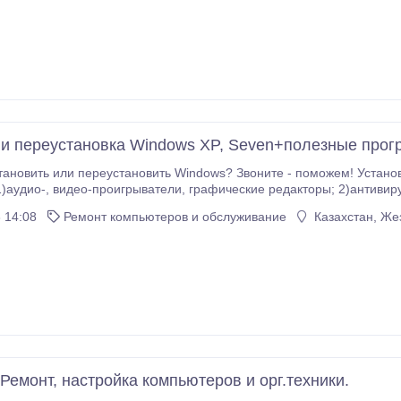
 и переустановка Windows XP, Seven+полезные про
овить или переустановить Windows? Звоните - поможем! Установим Windows XP, SEV
део-проигрыватели, графические редакторы; 2)антивирусы:nod32, DrWeb, Avast; 3)Microsoft Office(word,
excel, powerpoint) Недорого, всего 1500 за Windows, и 1000 за весь.
 14:08
Ремонт компьютеров и обслуживание
Казахстан, Же
. Ремонт, настройка компьютеров и орг.техники.