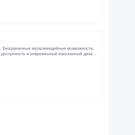
ространственного звука) 5) дисплей
ражения) 6) Встроенная веб-