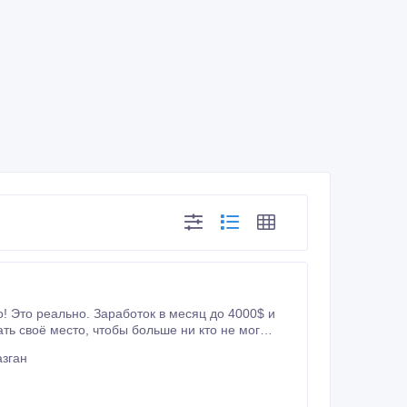
.
азган