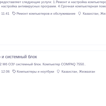
ющие услуги: 1.Ремонт и настройка компьютеров. 2.Компьютерная помощь на дому.
русных программ. 4.Срочная компьютерная помощь. 5.Модернизация морально устаревшего
оборудования, сборка нового компьютера на зак
 11:41
Ремонт компьютеров и обслуживание
Казахстан, Жез
 и системный блок
ntium 4, 512 Мб ОЗУ системный блок. Компьютер COMPAQ 7550..
 12:06
Компьютеры и ноутбуки
Казахстан, Жезказган