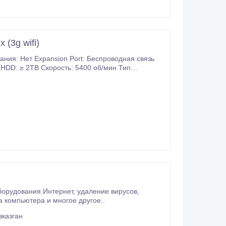
(3g wifi)
ния: Нет Expansion Port: Беспроводная связь
 HDD: ≥ 2TB Скорость: 5400 об/мин Тип
тернет, удаление вирусов,
овка системы, замена запчастей, чистка железа компьютера и многое другое..
зказган