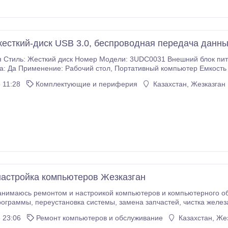
есткий-диск USB 3.0, беспроводная передача данных 
 Стиль: Жесткий диск Номер Модели: 3UDC0031 Внешний блок пита
ка: Да Применение: Рабочий стол, Портативный компьютер Емкость
USB 3.0 индивидуального изготовления:Да Размер: 2.5" USB:.
 11:28
Комплектующие и периферия
Казахстан, Жезказган
настройка компьютеров Жезказган
имаюсь ремонтом и настроикой компьютеров и компьютерного оборудования.Ин
антивирус, программы, переустан
 23:06
Ремонт компьютеров и обслуживание
Казахстан, Же