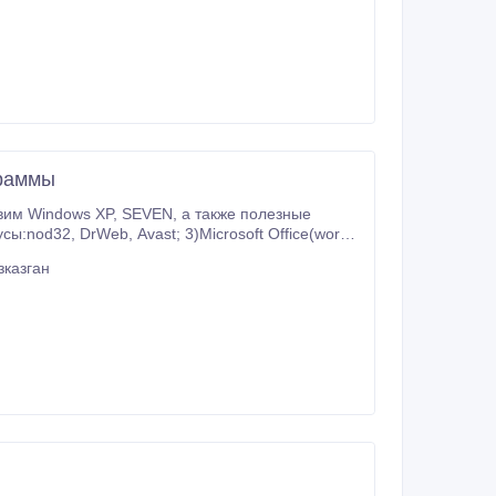
граммы
EN, а также полезные
зказган