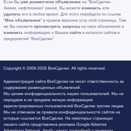
Если Вы
уже разместили объявление
на "ВсеСделки -
Химия, нефтехимия" ранее, Вы можете
изменить
или
удалить
его в любое время. Для этого перейдите по ссылке
"
Мои объявления
" в правом верхнем углу этой страницы. Там
же Вы сможете
просмотреть запросы
на свои объявления и
изменить
информацию о Вашем
сайте
в каталоге сайтов и
предприятий "ВсеСделки".
Copyright © 2009-2026 ВсеСделки. All rights reserved.
Администрация сайта ВсеСделки не несет ответственность за
содержание размещенных объявлений.
Мы ценим конфиденциальность наших пользователей. Мы не
передаем и не продаем личную информацию
зарегистрированных пользователей ВсеСделки третим лицам.
Мы не отвечаем за правила конфиденциальности сайтов на
которые ссылается ВсеСделки. На некоторых страницах
нашего сайта представлена реклама Google Adsense
Advertising Network. Чтобы узнать подробней о правилах