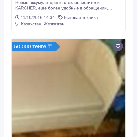
Новые аккумуляторные стеклоочистители
KÄRCHER, еще более удобные в обращении,
значительно облегчают и примерно втрое ускоряют
11/10/2016 14:34
Бытовая техника
мойку окон в сравнении с традиционными
Казахстан, Жезказган
способами. Стеклоочиститель KARCHER по ссылке:
https://karchershop.kz/dom/stekloochistitel Интернет
магазин https://karchershop.kz доставляет заказы по
всей территории Республики Казахстан.
50 000 тенге 〒