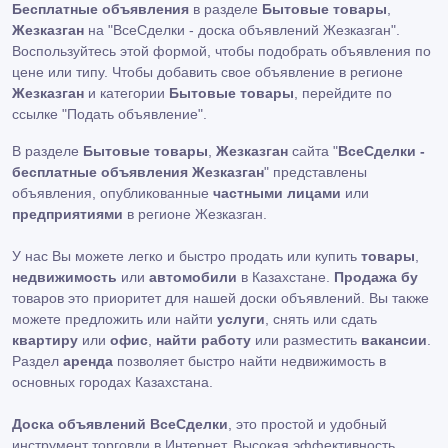
Бесплатные объявления
в разделе
Бытовые товары
,
Жезказган
на "ВсеСделки - доска объявлений Жезказган".
Воспользуйтесь этой формой, чтобы подобрать объявления по
цене или типу. Чтобы добавить свое объявление в регионе
Жезказган
и категории
Бытовые товары
, перейдите по
ссылке
"Подать объявление"
.
В разделе
Бытовые товары
,
Жезказган
сайта "
ВсеСделки -
бесплатные объявления Жезказган
" представлены
объявления, опубликованные
частными лицами
или
предприятиями
в регионе Жезказган.
У нас Вы можете легко и быстро продать или купить
товары
,
недвижимость
или
автомобили
в Казахстане.
Продажа бу
товаров это приоритет для нашей доски объявлений. Вы также
можете предложить или найти
услуги
, снять или сдать
квартиру
или
офис
,
найти работу
или разместить
вакансии
.
Раздел
аренда
позволяет быстро найти недвижимость в
основных городах Казахстана.
Доска объявлений ВсеСделки
, это простой и удобный
инструмент торговли в Интернет. Высокая эффективность