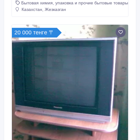
Бытовая химия, упаковка и прочие бытовые товары
ингредиентов по современной технологии,
разработанной специалистами компании, при этом
Казахстан, Жезказган
по своим потребительским свойствам не уступает
импортным аналогам.
20 000 тенге 〒