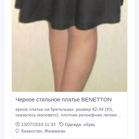
Черное стильное платье BENETTON
ерное платье на бретельках, размер 42-44 (XS,
оказалось маловато), плотная рельефная легкая
ткань, широкая прорезиненная талия, свободная
13/07/2010 11:33
Одежда, обувь
юбка средней длины, высота лямочек
Казахстан, Жезказган
регулируется..