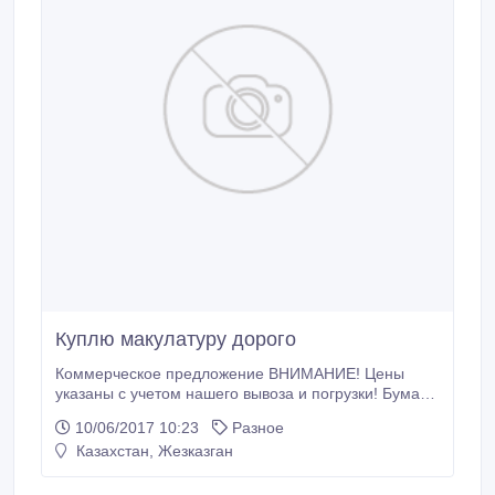
Куплю макулатуру дорого
Коммерческое предложение ВНИМАНИЕ! Цены
указаны с учетом нашего вывоза и погрузки! Бумага
(книги, офис.архивы, Журналы и т. п.) 10 тенге
10/06/2017 10:23
Разное
Пластмасса (оконный, трубы водопроводные
Казахстан, Жезказган
чёрные)40 тенге Полиэтилен 30 тенге Канистры,
бочки, ёмкости из-под химии и т.