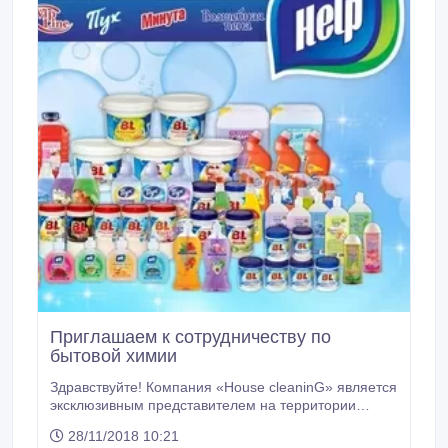
Приглашаем к сотрудничеству по
бытовой химии
Здравствуйте! Компания «House cleaninG» является
эксклюзивным представителем на территории
республики Казахстан, по бытовой химии. Вся
28/11/2018 10:21
продукция изготавливается из высококачественных